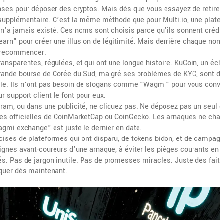
nses pour déposer des cryptos. Mais dès que vous essayez de retire
t supplémentaire. C’est la même méthode que pour
Multi.io
,
une plat
n’a jamais existé
. Ces noms sont choisis parce qu’ils sonnent crédi
arn" pour créer une illusion de légitimité. Mais derrière chaque no
e, recommencer.
transparentes, régulées, et qui ont une longue histoire.
KuCoin
,
un éc
grande bourse de Corée du Sud, malgré ses problèmes de KYC
, sont 
ble. Ils n’ont pas besoin de slogans comme "Wagmi" pour vous conv
ur support client le font pour eux.
am, ou dans une publicité, ne cliquez pas. Ne déposez pas un seul d
istes officielles de CoinMarketCap ou CoinGecko. Les arnaques ne ch
gmi exchange" est juste le dernier en date.
écises de plateformes qui ont disparu, de tokens bidon, et de campa
ignes avant-coureurs d’une arnaque, à éviter les pièges courants en 
s. Pas de jargon inutile. Pas de promesses miracles. Juste des fait
iquer dès maintenant.