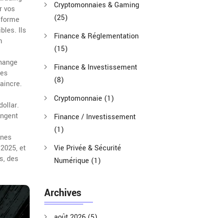
Cryptomonnaies & Gaming
r vos
(25)
eforme
bles. Ils
Finance & Réglementation
m
(15)
hange
Finance & Investissement
des
(8)
aincre.
Cryptomonnaie
(1)
ollar.
angent
Finance / Investissement
(1)
gnes
2025, et
Vie Privée & Sécurité
s, des
Numérique
(1)
Archives
août 2026
(5)