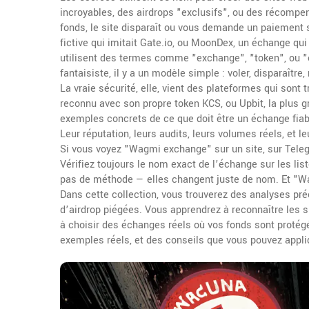
incroyables, des airdrops "exclusifs", ou des récompe
fonds, le site disparaît ou vous demande un paiemen
fictive qui imitait Gate.io
, ou
MoonDex
,
un échange qui 
utilisent des termes comme "exchange", "token", ou "e
fantaisiste, il y a un modèle simple : voler, disparaîtr
La vraie sécurité, elle, vient des plateformes qui sont 
reconnu avec son propre token KCS
, ou
Upbit
,
la plus 
exemples concrets de ce que doit être un échange fia
Leur réputation, leurs audits, leurs volumes réels, et le
Si vous voyez "Wagmi exchange" sur un site, sur Telegr
Vérifiez toujours le nom exact de l’échange sur les l
pas de méthode — elles changent juste de nom. Et "Wa
Dans cette collection, vous trouverez des analyses pr
d’airdrop piégées. Vous apprendrez à reconnaître les s
à choisir des échanges réels où vos fonds sont protégé
exemples réels, et des conseils que vous pouvez appl