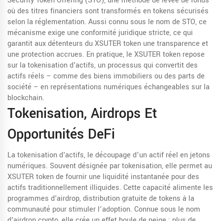
Security Token Offering (STO)
,
une méthode de levée de fonds
où des titres financiers sont transformés en tokens sécurisés
selon la réglementation
. Aussi connu sous le nom de
STO
, ce
mécanisme exige une conformité juridique stricte, ce qui
garantit aux détenteurs du XSUTER token une transparence et
une protection accrues. En pratique, le XSUTER token repose
sur la tokenisation d'actifs, un processus qui convertit des
actifs réels – comme des biens immobiliers ou des parts de
société – en représentations numériques échangeables sur la
blockchain.
Tokenisation, Airdrops Et
Opportunités DeFi
La
tokenisation d'actifs
,
le découpage d’un actif réel en jetons
numériques
. Souvent désignée par
tokenisation
, elle permet au
XSUTER token de fournir une liquidité instantanée pour des
actifs traditionnellement illiquides. Cette capacité alimente les
programmes d'
airdrop
,
distribution gratuite de tokens à la
communauté pour stimuler l’adoption
. Connue sous le nom
d'
airdrop crypto
, elle crée un effet boule de neige : plus de