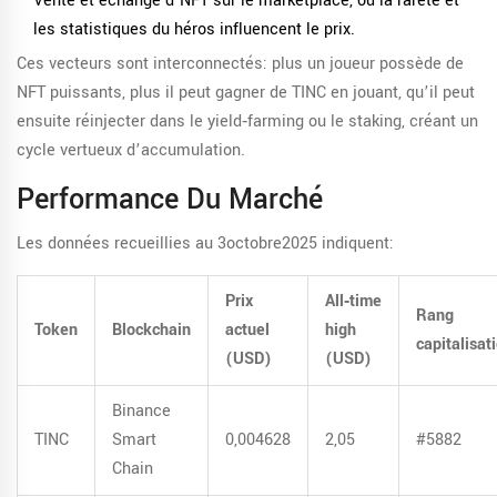
Vente et échange d’
NFT
sur le marketplace, où la rareté et
les statistiques du héros influencent le prix.
Ces vecteurs sont interconnectés: plus un joueur possède de
NFT puissants, plus il peut gagner de TINC en jouant, qu’il peut
ensuite réinjecter dans le yield‑farming ou le staking, créant un
cycle vertueux d’accumulation.
Performance Du Marché
Les données recueillies au 3octobre2025 indiquent:
Prix
All‑time
Rang
Token
Blockchain
actuel
high
capitalisat
(USD)
(USD)
Binance
TINC
Smart
0,004628
2,05
#5882
Chain