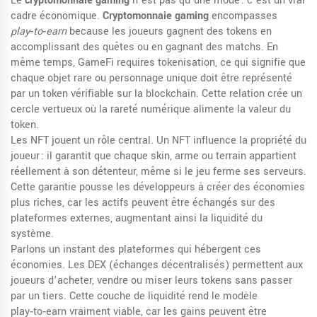
Le
cryptomonnaie gaming
n’est pas qu’une mode : c’est un vrai
cadre économique.
Cryptomonnaie gaming
encompasses
play‑to‑earn
because les joueurs gagnent des tokens en
accomplissant des quêtes ou en gagnant des matchs. En
même temps, GameFi requires tokenisation, ce qui signifie que
chaque objet rare ou personnage unique doit être représenté
par un token vérifiable sur la blockchain. Cette relation crée un
cercle vertueux où la rareté numérique alimente la valeur du
token.
Les
NFT
jouent un rôle central. Un NFT influence la propriété du
joueur : il garantit que chaque skin, arme ou terrain appartient
réellement à son détenteur, même si le jeu ferme ses serveurs.
Cette garantie pousse les développeurs à créer des économies
plus riches, car les actifs peuvent être échangés sur des
plateformes externes, augmentant ainsi la liquidité du
système.
Parlons un instant des plateformes qui hébergent ces
économies. Les
DEX
(échanges décentralisés) permettent aux
joueurs d’acheter, vendre ou miser leurs tokens sans passer
par un tiers. Cette couche de liquidité rend le modèle
play‑to‑earn vraiment viable, car les gains peuvent être