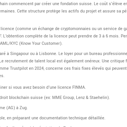
chain commencent par créer une fondation suisse. Le coût s'élève e
maines. Cette structure protège les actifs du projet et assure sa pé
e licence (comme un échange de cryptomonnaies ou un service de ga
. L'obtention complète de la licence peut prendre de 3 à 6 mois. Pe
té AML/KYC (Know Your Customer).
aré à Singapour ou à Lisbonne. Le loyer pour un bureau professionne
 Le recrutement de talent local est également onéreux. Une critique 
me Trustpilot en 2024, concerne ces frais fixes élevés qui peuvent
es.
iner si vous avez besoin d'une licence FINMA.
droit blockchain suisse (ex: MME Group, Lenz & Staehelin).
yme (AG) à Zug.
ble, en préparant une documentation technique détaillée.