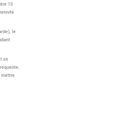
ntre 15
rennité
rde), le
ndant
l se
fréquente,
 mettre