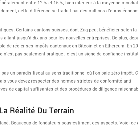
généralement entre 12 % et 15 %, bien inférieur à la moyenne mondia
idement, cette différence se traduit par des millions d'euros écono
ifiques. Certains cantons suisses, dont Zug peut bénéficier selon la t
es allant jusqu'à dix ans pour les nouvelles entreprises. De plus, dep
ible de régler ses impôts cantonaux en Bitcoin et en Ethereum. En 20
e n'est pas seulement pratique ; c'est un signe de confiance institu
pas un paradis fiscal au sens traditionnel où l'on paie zéro impôt. C
ais vous devez respecter des normes strictes de conformité anti-
es de capital suffisantes et des procédures de diligence raisonnab
 La Réalité Du Terrain
tantané. Beaucoup de fondateurs sous-estiment ces aspects. Voici ce 