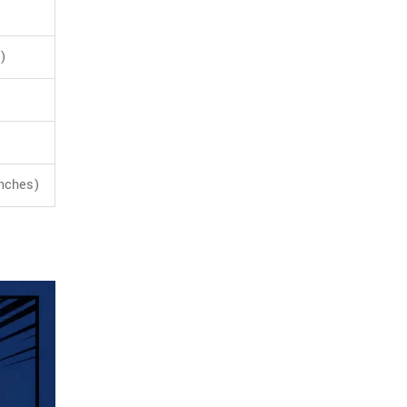
)
anches)