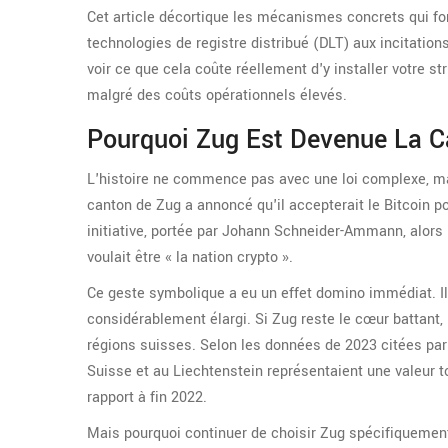
Cet article décortique les mécanismes concrets qui fon
technologies de registre distribué (DLT) aux incitation
voir ce que cela coûte réellement d'y installer votre st
malgré des coûts opérationnels élevés.
Pourquoi Zug Est Devenue La C
L'histoire ne commence pas avec une loi complexe, ma
canton de Zug a annoncé qu'il accepterait le Bitcoin p
initiative, portée par Johann Schneider-Ammann, alors m
voulait être « la nation crypto ».
Ce geste symbolique a eu un effet domino immédiat. Il a
considérablement élargi. Si Zug reste le cœur battant,
régions suisses. Selon les données de 2023 citées par
Suisse et au Liechtenstein représentaient une valeur t
rapport à fin 2022.
Mais pourquoi continuer de choisir Zug spécifiquement 