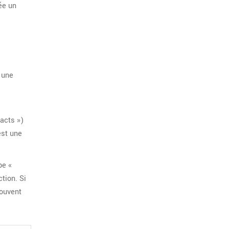
ée un
 une
racts »)
est une
pe «
tion. Si
souvent