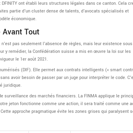
FINITY ont établi leurs structures légales dans ce canton. Cela cr
aites partie d'un cluster dense de talents, d'avocats spécialisés et
modèle économique.
é Avant Tout
er, n'est pas seulement l'absence de règles, mais leur existence sous
Pour y remédier, la Confédération suisse a mis en œuvre la loi sur les
 vigueur le 1er août 2021.
 numérisés (DIF). Elle permet aux contrats intelligents (« smart cont
 sans avoir besoin de passer par un juge pour interpréter le code. C'
é juridique.
e de surveillance des marchés financiers
. La FINMA applique le princi
otre jeton fonctionne comme une action, il sera traité comme une ac
 Cette approche pragmatique évite les zones grises qui paralysent 