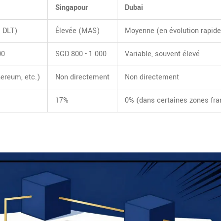
Singapour
Dubai
i DLT)
Élevée (MAS)
Moyenne (en évolution rapide
00
SGD 800 - 1 000
Variable, souvent élevé
hereum, etc.)
Non directement
Non directement
17%
0% (dans certaines zones fr