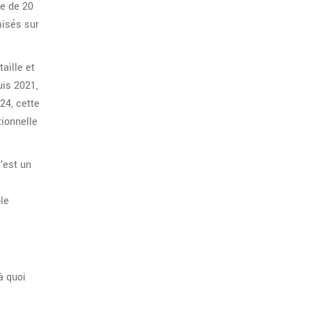
le de 20
misés sur
aille et
uis 2021,
24, cette
tionnelle
'est un
le
à quoi