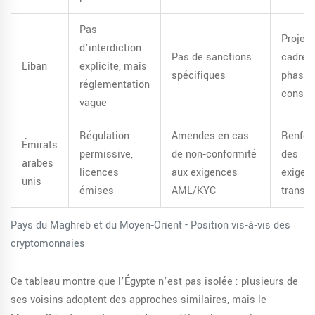
Pas
Projet 
d’interdiction
Pas de sanctions
cadre l
Liban
explicite, mais
spécifiques
phase 
réglementation
consult
vague
Régulation
Amendes en cas
Renfor
Émirats
permissive,
de non‑conformité
des
arabes
licences
aux exigences
exigen
unis
émises
AML/KYC
transp
Pays du Maghreb et du Moyen‑Orient - Position vis‑à‑vis des
cryptomonnaies
Ce tableau montre que l’Égypte n’est pas isolée : plusieurs de
ses voisins adoptent des approches similaires, mais le