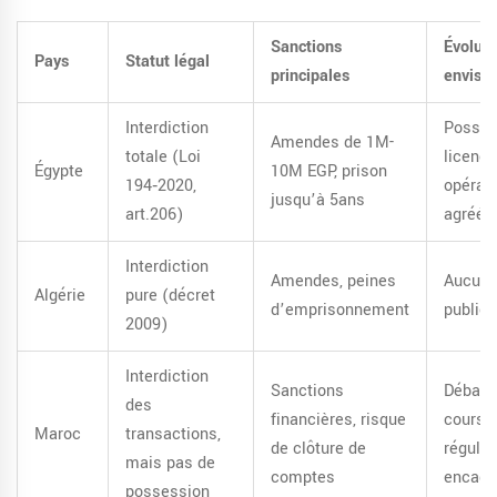
Sanctions
Évoluti
Pays
Statut légal
principales
envisa
Interdiction
Possib
Amendes de 1M-
totale (Loi
licence
Égypte
10M EGP, prison
194‑2020,
opérat
jusqu’à 5ans
art.206)
agréés
Interdiction
Amendes, peines
Aucun 
Algérie
pure (décret
d’emprisonnement
public
2009)
Interdiction
Sanctions
Débat 
des
financières, risque
cours 
Maroc
transactions,
de clôture de
régulat
mais pas de
comptes
encadr
possession