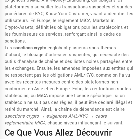
exigences d'
AML
,
Anti‑Money‑Laundering, qui obligent les
plateformes à surveiller les transactions suspectes
et sur des
procédures de
KYC
,
Know Your Customer, visant à identifier les
utilisateurs
. En Europe, le règlement
MiCA
,
Markets in
Crypto‑Assets, définit les obligations pour les stablecoins et
les fournisseurs de services
, renforçant ainsi le cadre de
sanctions.
Les
sanctions crypto
englobent plusieurs sous‑thèmes :
d’abord, le blocage d’adresses suspectes, qui nécessite des
outils d’analyse de chaîne et des listes noires partagées entre
les exchanges. Ensuite, les amendes imposées aux entités qui
ne respectent pas les obligations AML/KYC, comme on l’a vu
avec les récentes mesures contre des plateformes non
conformes en Asie et en Europe. Enfin, les restrictions sur les
stablecoins, où MiCA impose une licence spécifique : si un
stablecoin ne suit pas ces règles, il peut être déclaré illégal et
retiré du marché. Ainsi, la chaîne de dépendance est claire :
sanctions crypto → exigences AML/KYC → cadre
réglementaire MiCA
, chaque niveau influençant le suivant.
Ce Que Vous Allez Découvrir