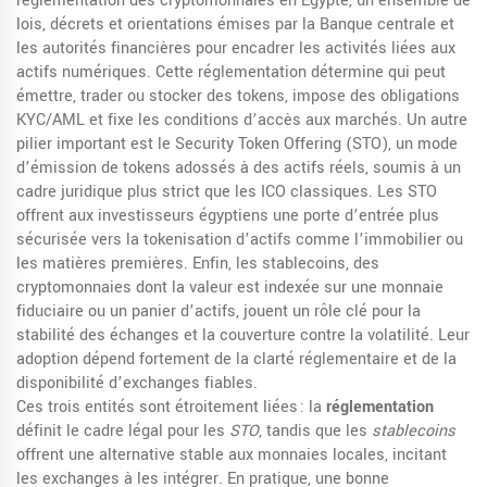
réglementation des cryptomonnaies en Égypte
,
un ensemble de
lois, décrets et orientations émises par la Banque centrale et
les autorités financières pour encadrer les activités liées aux
actifs numériques
. Cette réglementation détermine qui peut
émettre, trader ou stocker des tokens, impose des obligations
KYC/AML et fixe les conditions d’accès aux marchés. Un autre
pilier important est le
Security Token Offering (STO)
,
un mode
d’émission de tokens adossés à des actifs réels, soumis à un
cadre juridique plus strict que les ICO classiques
. Les STO
offrent aux investisseurs égyptiens une porte d’entrée plus
sécurisée vers la tokenisation d’actifs comme l’immobilier ou
les matières premières. Enfin, les
stablecoins
,
des
cryptomonnaies dont la valeur est indexée sur une monnaie
fiduciaire ou un panier d’actifs, jouent un rôle clé pour la
stabilité des échanges et la couverture contre la volatilité
. Leur
adoption dépend fortement de la clarté réglementaire et de la
disponibilité d’exchanges fiables.
Ces trois entités sont étroitement liées : la
réglementation
définit le cadre légal pour les
STO
, tandis que les
stablecoins
offrent une alternative stable aux monnaies locales, incitant
les exchanges à les intégrer. En pratique, une bonne