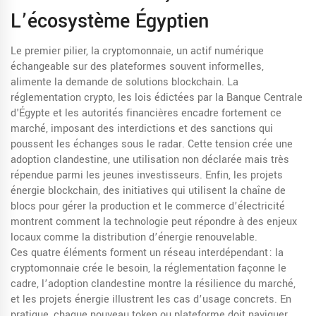
L’écosystème Égyptien
Le premier pilier, la
cryptomonnaie
,
un actif numérique
échangeable sur des plateformes souvent informelles
,
alimente la demande de solutions blockchain. La
réglementation crypto
,
les lois édictées par la Banque Centrale
d'Égypte et les autorités financières
encadre fortement ce
marché, imposant des interdictions et des sanctions qui
poussent les échanges sous le radar. Cette tension crée une
adoption clandestine
,
une utilisation non déclarée mais très
répendue parmi les jeunes investisseurs
. Enfin, les
projets
énergie blockchain
,
des initiatives qui utilisent la chaîne de
blocs pour gérer la production et le commerce d’électricité
montrent comment la technologie peut répondre à des enjeux
locaux comme la distribution d’énergie renouvelable.
Ces quatre éléments forment un réseau interdépendant : la
cryptomonnaie crée le besoin, la réglementation façonne le
cadre, l’adoption clandestine montre la résilience du marché,
et les projets énergie illustrent les cas d’usage concrets. En
pratique, chaque nouveau token ou plateforme doit naviguer