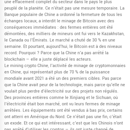
une effacement complet du secteur dans le pays le plus
peuplé de la planète.
Ce n'était pas une mesure temporaire. La
Banque populaire de Chine a ordonné la fermeture de tous les
échanges locaux, a interdit le minage de Bitcoin avec des
conséquences immédiates : des fermes entières ont été
démontées, des milliers de mineurs ont fui vers le Kazakhstan,
le Canada ou l'Émirats. Le marché a chuté de 30 % en une
semaine. Et pourtant, aujourd'hui, le Bitcoin est à des niveaux
record. Pourquoi ? Parce que la Chine n'a pas arrêté la
blockchain — elle a juste déplacé les acteurs.
Le
mining crypto Chine
,
l'activité de minage de cryptomonnaies
en Chine, qui représentait plus de 70 % de la puissance
mondiale avant 2021
a été un des premiers cibles. Pas parce
que la Chine avait peur de la technologie, mais parce qu'elle ne
voulait plus perdre d'électricité sur des projets non régulés.
Des provinces entières comme le Xinjiang et le Sichuan, où
l'électricité était bon marché, ont vu leurs fermes de minage
arrêtées. Les équipements ont été vendus à bas prix, certains
ont atterri en Amérique du Nord. Ce n'était pas une fin, c'était
un exode. Et ce qui est intéressant, c'est que les Chinois n'ont
pas arrêté d'utiliser les cryptos — ils ont juste changé de