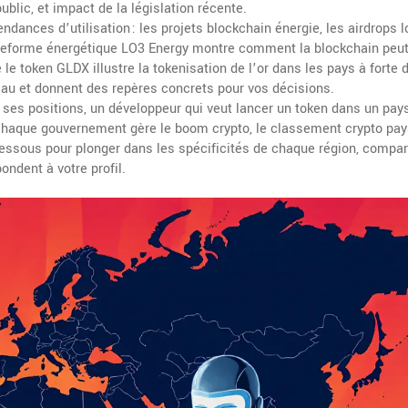
blic, et impact de la législation récente.
dances d’utilisation : les projets blockchain énergie, les airdrops l
lateforme énergétique LO3 Energy montre comment la blockchain peut
e le token GLDX illustre la tokenisation de l’or dans les pays à fort
eau et donnent des repères concrets pour vos décisions.
 ses positions, un développeur qui veut lancer un token dans un pay
chaque gouvernement gère le boom crypto, le
classement crypto pay
‑dessous pour plonger dans les spécificités de chaque région, compar
ondent à votre profil.