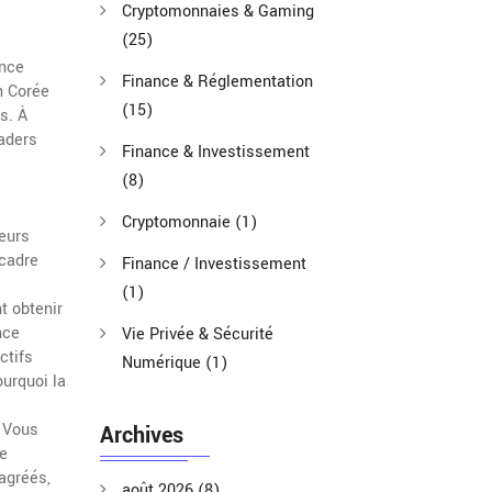
Cryptomonnaies & Gaming
(25)
ince
Finance & Réglementation
n Corée
(15)
s. À
raders
Finance & Investissement
(8)
Cryptomonnaie
(1)
teurs
 cadre
Finance / Investissement
(1)
t obtenir
nce
Vie Privée & Sécurité
ctifs
Numérique
(1)
urquoi la
. Vous
Archives
de
agréés,
août 2026
(8)