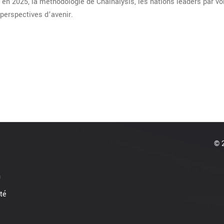
n 2025, la méthodologie de Chainalysis, les nations leaders par v
 perspectives d’avenir.
© 2
n
ité