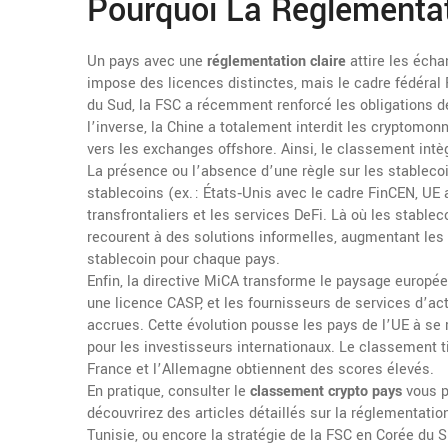
Pourquoi La Réglementa
Un pays avec une
réglementation claire
attire les écha
impose des licences distinctes, mais le cadre fédéral
du Sud, la FSC a récemment renforcé les obligations d
l’inverse, la Chine a totalement interdit les cryptomonn
vers les exchanges offshore. Ainsi, le classement int
La présence ou l’absence d’une règle sur les
stableco
stablecoins (ex. : États‑Unis avec le cadre FinCEN, U
transfrontaliers et les services DeFi. Là où les stabl
recourent à des solutions informelles, augmentant les 
stablecoin pour chaque pays.
Enfin, la directive
MiCA
transforme le paysage européen
une licence CASP, et les fournisseurs de services d’a
accrues. Cette évolution pousse les pays de l’UE à se
pour les investisseurs internationaux. Le classement 
France et l’Allemagne obtiennent des scores élevés.
En pratique, consulter le
classement crypto pays
vous pe
découvrirez des articles détaillés sur la réglementatio
Tunisie, ou encore la stratégie de la FSC en Corée du 