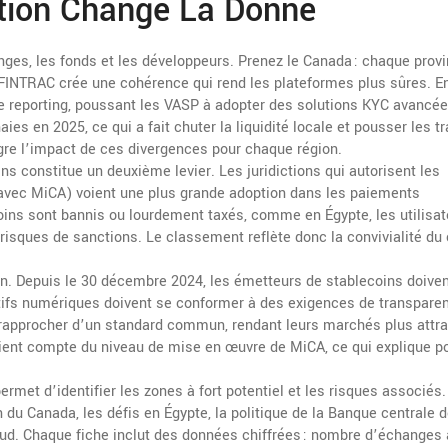
tion Change La Donne
nges, les fonds et les développeurs. Prenez le Canada : chaque prov
 FINTRAC crée une cohérence qui rend les plateformes plus sûres. E
e reporting, poussant les VASP à adopter des solutions KYC avancée
aies en 2025, ce qui a fait chuter la liquidité locale et pousser les t
ègre l’impact de ces divergences pour chaque région.
ins
constitue un deuxième levier. Les juridictions qui autorisent les
E avec MiCA) voient une plus grande adoption dans les paiements
ecoins sont bannis ou lourdement taxés, comme en Égypte, les utilisa
risques de sanctions. Le classement reflète donc la convivialité du
. Depuis le 30 décembre 2024, les émetteurs de stablecoins doiven
ctifs numériques doivent se conformer à des exigences de transpare
 rapprocher d’un standard commun, rendant leurs marchés plus attra
tient compte du niveau de mise en œuvre de MiCA, ce qui explique po
rmet d’identifier les zones à fort potentiel et les risques associés
n du Canada, les défis en Égypte, la politique de la Banque centrale 
Sud. Chaque fiche inclut des données chiffrées : nombre d’échanges 