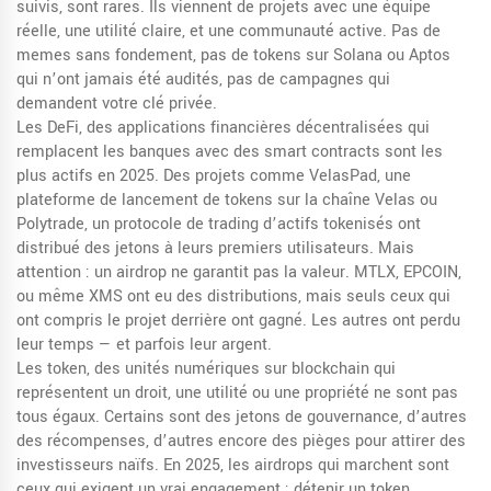
suivis, sont rares. Ils viennent de projets avec une équipe
réelle, une utilité claire, et une communauté active. Pas de
memes sans fondement, pas de tokens sur Solana ou Aptos
qui n’ont jamais été audités, pas de campagnes qui
demandent votre clé privée.
Les
DeFi
,
des applications financières décentralisées qui
remplacent les banques avec des smart contracts
sont les
plus actifs en 2025. Des projets comme
VelasPad
,
une
plateforme de lancement de tokens sur la chaîne Velas
ou
Polytrade
,
un protocole de trading d’actifs tokenisés
ont
distribué des jetons à leurs premiers utilisateurs. Mais
attention : un airdrop ne garantit pas la valeur. MTLX, EPCOIN,
ou même XMS ont eu des distributions, mais seuls ceux qui
ont compris le projet derrière ont gagné. Les autres ont perdu
leur temps — et parfois leur argent.
Les
token
,
des unités numériques sur blockchain qui
représentent un droit, une utilité ou une propriété
ne sont pas
tous égaux. Certains sont des jetons de gouvernance, d’autres
des récompenses, d’autres encore des pièges pour attirer des
investisseurs naïfs. En 2025, les airdrops qui marchent sont
ceux qui exigent un vrai engagement : détenir un token