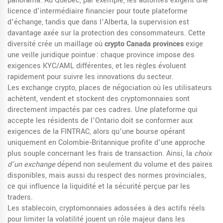
panorama. Au Québec, par exemple, les autorités exigent une
licence d’intermédiaire financier pour toute plateforme
d’échange, tandis que dans l’Alberta, la supervision est
davantage axée sur la protection des consommateurs. Cette
diversité crée un maillage où
crypto Canada provinces
exige
une veille juridique pointue : chaque province impose des
exigences KYC/AML différentes, et les règles évoluent
rapidement pour suivre les innovations du secteur.
Les
exchange crypto
,
places de négociation où les utilisateurs
achètent, vendent et stockent des cryptomonnaies
sont
directement impactés par ces cadres. Une plateforme qui
accepte les résidents de l’Ontario doit se conformer aux
exigences de la FINTRAC, alors qu’une bourse opérant
uniquement en Colombie‑Britannique profite d’une approche
plus souple concernant les frais de transaction. Ainsi, la
choix
d’un exchange
dépend non seulement du volume et des paires
disponibles, mais aussi du respect des normes provinciales,
ce qui influence la liquidité et la sécurité perçue par les
traders.
Les
stablecoin
,
cryptomonnaies adossées à des actifs réels
pour limiter la volatilité
jouent un rôle majeur dans les