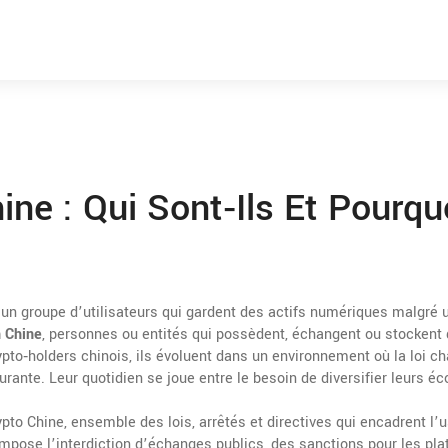
ne : Qui Sont‑ils Et Pourqu
d’un groupe d’utilisateurs qui gardent des actifs numériques malgré 
n Chine
,
personnes ou entités qui possèdent, échangent ou stockent
ypto‑holders chinois
, ils évoluent dans un environnement où la loi ch
urante.
Leur quotidien se joue entre le besoin de diversifier leurs 
ypto Chine
,
ensemble des lois, arrêtés et directives qui encadrent l’
impose l’interdiction d’échanges publics, des sanctions pour les pl