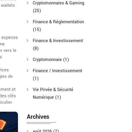
Cryptomonnaies & Gaming
 wallets
(25)
Finance & Réglementation
(15)
s espèces
Finance & Investissement
 ne
(8)
r vers le
es
Cryptomonnaie
(1)
vices
Finance / Investissement
gies de
(1)
ement et
Vie Privée & Sécurité
 des clés
Numérique
(1)
culier.
Archives
août 2026
(7)