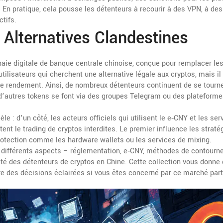
s. En pratique, cela pousse les détenteurs à recourir à des VPN, à des
tifs.
 Alternatives Clandestines
aie digitale de banque centrale chinoise, conçue pour remplacer le
 utilisateurs qui cherchent une alternative légale aux cryptos, mais il
 rendement. Ainsi, de nombreux détenteurs continuent de se tourne
d’autres tokens se font via des groupes Telegram ou des plateform
 : d’un côté, les acteurs officiels qui utilisent le e‑CNY et les ser
itent le trading de cryptos interdites. Le premier influence les straté
protection comme les hardware wallets ou les services de mixing.
 différents aspects – réglementation, e‑CNY, méthodes de contourn
ité des détenteurs de cryptos en Chine. Cette collection vous donne
re des décisions éclairées si vous êtes concerné par ce marché parti