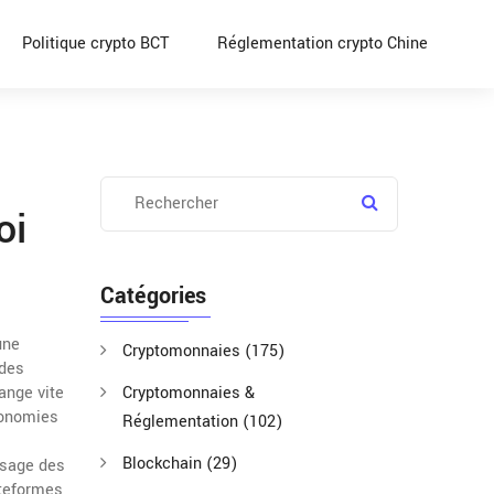
Politique crypto BCT
Réglementation crypto Chine
oi
Catégories
une
Cryptomonnaies
(175)
 des
ange vite
Cryptomonnaies &
économies
Réglementation
(102)
Blockchain
(29)
usage des
ateformes