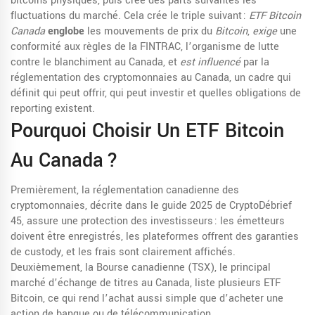
bitcoins physiques, puis crée des parts suivantes les
fluctuations du marché. Cela crée le triple suivant :
ETF Bitcoin
Canada
englobe
les mouvements de prix du
Bitcoin
,
exige
une
conformité aux règles de la
FINTRAC
,
l’organisme de lutte
contre le blanchiment au Canada
, et
est influencé
par la
réglementation des cryptomonnaies au Canada
,
un cadre qui
définit qui peut offrir, qui peut investir et quelles obligations de
reporting existent
.
Pourquoi Choisir Un ETF Bitcoin
Au Canada ?
Premièrement, la
réglementation canadienne des
cryptomonnaies
,
décrite dans le guide 2025 de CryptoDébrief
45
, assure une protection des investisseurs : les émetteurs
doivent être enregistrés, les plateformes offrent des garanties
de custody, et les frais sont clairement affichés.
Deuxièmement, la
Bourse canadienne (TSX)
,
le principal
marché d’échange de titres au Canada
, liste plusieurs ETF
Bitcoin, ce qui rend l’achat aussi simple que d’acheter une
action de banque ou de télécommunication.