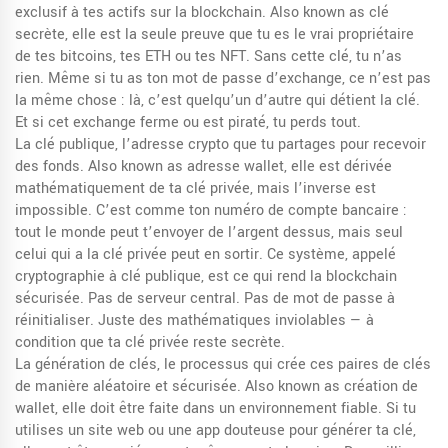
exclusif à tes actifs sur la blockchain
. Also known as
clé
secrète
, elle est la seule preuve que tu es le vrai propriétaire
de tes bitcoins, tes ETH ou tes NFT.
Sans cette clé, tu n’as
rien. Même si tu as ton mot de passe d’exchange, ce n’est pas
la même chose : là, c’est quelqu’un d’autre qui détient la clé.
Et si cet exchange ferme ou est piraté, tu perds tout.
La
clé publique
,
l’adresse crypto que tu partages pour recevoir
des fonds
. Also known as
adresse wallet
, elle est dérivée
mathématiquement de ta clé privée, mais l’inverse est
impossible.
C’est comme ton numéro de compte bancaire :
tout le monde peut t’envoyer de l’argent dessus, mais seul
celui qui a la clé privée peut en sortir. Ce système, appelé
cryptographie à clé publique, est ce qui rend la blockchain
sécurisée. Pas de serveur central. Pas de mot de passe à
réinitialiser. Juste des mathématiques inviolables — à
condition que ta clé privée reste secrète.
La
génération de clés
,
le processus qui crée ces paires de clés
de manière aléatoire et sécurisée
. Also known as
création de
wallet
, elle doit être faite dans un environnement fiable.
Si tu
utilises un site web ou une app douteuse pour générer ta clé,