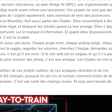
 anciens utilisateurs
, ou avec
Bridge AI (BRG)
,
une cryptomonnaie q
ait déjà morte avant même son lancement
. Ces projets ne sont pas de
ter de l’argent rapidement, sans intention de tenir des promesses.
EN ou MoonDex
, font aussi partie des Glades. Elles ressemblent à de
le légal, et bloquent les retraits quand ça leur arrange. Elles s’ap
portunité, sur le manque d’information. Et quand elles disparaissent
t. C’est le modèle.
nt aussi une leçon. Chaque projet mort, chaque airdrop piégé, chaq
iez la supply, regardez les volumes, cherchez l’équipe, demandez où
s, c’est qu’il est mort. Si le site web est en anglais et qu’il n’a pa
ds pour recevoir des jetons, c’est une arnaque. Les Glades ne sont 
aillées de ces projets oubliés, de ces arnaques récentes et de ces
 été trompés, pourquoi ils ont cru, et surtout, comment éviter de de
 acheter. C’est une carte des champs minés. Et vous avez besoin de l