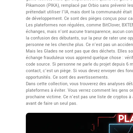
Pikamoon (PIKA)
,
remplacé par Orbio sans prévenir les
prétendait utiliser l’IA, mais dont la communauté ét
de développement. Ce sont des pièges conçus pour cap
Les
plateformes non régulées
,
comme BitClover, BXT
échanges, mais n’ont aucune transparence, aucun contrô
la confusion des débutants, sur la peur de rater une op
personne ne les cherche plus. Ce n’est pas un acciden
Mais les Glades ne sont pas que des déchets. Elles so
échange frauduleux vous apprend quelque chose : vérif
code source. Si personne ne parle du projet depuis 6 moi
contact, c’est un piège. Si vous devez envoyer des fon
opportunités. Ce sont des avertissements.
Dans cette collection, vous trouverez des analyses dét
plateformes à éviter. Vous verrez comment les gens ont
prochaine victime. Ce n’est pas une liste de cryptos à
avant de faire un seul pas.