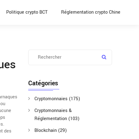
Politique crypto BCT
Réglementation crypto Chine
ues
Catégories
 arnaques
Cryptomonnaies
(175)
 ou
aucune
Cryptomonnaies &
ops
Réglementation
(103)
es
.
Blockchain
(29)
nt des