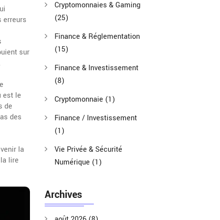
Cryptomonnaies & Gaming
ui
(25)
s erreurs
Finance & Réglementation
s
(15)
puient sur
,
Finance & Investissement
(8)
ue
 est le
Cryptomonnaie
(1)
s de
pas des
Finance / Investissement
(1)
venir la
Vie Privée & Sécurité
a lire
Numérique
(1)
Archives
août 2026
(8)