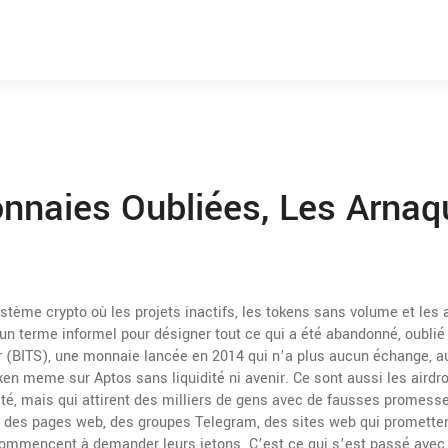
onnaies Oubliées, Les Arnaq
stème crypto où les projets inactifs, les tokens sans volume et les
 un terme informel pour désigner tout ce qui a été abandonné, oublié
r (BITS)
,
une monnaie lancée en 2014 qui n’a plus aucun échange, 
ken meme sur Aptos sans liquidité ni avenir
. Ce sont aussi les
airdr
té, mais qui attirent des milliers de gens avec de fausses promess
t des pages web, des groupes Telegram, des sites web qui promette
 commencent à demander leurs jetons. C’est ce qui s’est passé avec