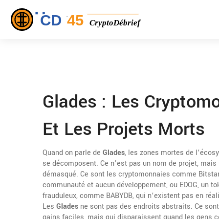
Glades : Les Cryptom
Et Les Projets Morts
Quand on parle de
Glades
,
les zones mortes de l’écosy
se décomposent
. Ce n’est pas un nom de projet, mais
démasqué.
Ce sont les cryptomonnaies comme
Bitsta
communauté et aucun développement
, ou
EDOG
,
un to
frauduleux
,
comme BABYDB, qui n’existent pas en réali
Les
Glades
ne sont pas des endroits abstraits. Ce son
gains faciles, mais qui disparaissent quand les gens