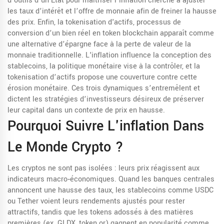
d’outils d’un État pour maîtriser l’inflation
cherche à ajuster
les taux d’intérêt et l’offre de monnaie afin de freiner la hausse
des prix. Enfin, la
tokenisation d'actifs
,
processus de
conversion d’un bien réel en token blockchain
apparaît comme
une alternative d’épargne face à la perte de valeur de la
monnaie traditionnelle. L'inflation influence la conception des
stablecoins, la politique monétaire vise à la contrôler, et la
tokenisation d’actifs propose une couverture contre cette
érosion monétaire. Ces trois dynamiques s’entremêlent et
dictent les stratégies d’investisseurs désireux de préserver
leur capital dans un contexte de prix en hausse.
Pourquoi Suivre L'inflation Dans
Le Monde Crypto ?
Les cryptos ne sont pas isolées : leurs prix réagissent aux
indicateurs macro‑économiques. Quand les banques centrales
annoncent une hausse des taux, les stablecoins comme USDC
ou Tether voient leurs rendements ajustés pour rester
attractifs, tandis que les tokens adossés à des matières
premières (ex. GLDX, token or) gagnent en popularité comme