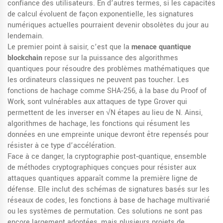
confiance des utilisateurs. En d’autres termes, si les capacités
de calcul évoluent de façon exponentielle, les signatures
numériques actuelles pourraient devenir obsolètes du jour au
lendemain.
Le premier point à saisir, c’est que la
menace quantique
blockchain
repose sur la puissance des algorithmes
quantiques pour résoudre des problèmes mathématiques que
les ordinateurs classiques ne peuvent pas toucher. Les
fonctions de hachage comme SHA‑256, à la base du Proof of
Work, sont vulnérables aux attaques de type Grover qui
permettent de les inverser en √N étapes au lieu de N. Ainsi,
algorithmes de hachage
,
les fonctions qui résument les
données en une empreinte unique
devront être repensés pour
résister à ce type d’accélération.
Face à ce danger, la
cryptographie post‑quantique
,
ensemble
de méthodes cryptographiques conçues pour résister aux
attaques quantiques
apparaît comme la première ligne de
défense. Elle inclut des schémas de signatures basés sur les
réseaux de codes, les fonctions à base de hachage multivarié
ou les systèmes de permutation. Ces solutions ne sont pas
encore largement adoptées, mais plusieurs projets de