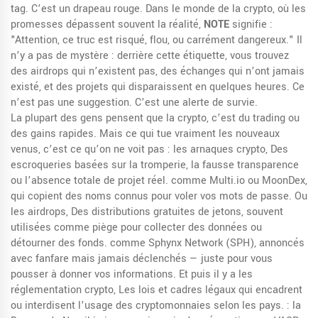
tag. C’est un drapeau rouge. Dans le monde de la crypto, où les
promesses dépassent souvent la réalité,
NOTE
signifie :
"Attention, ce truc est risqué, flou, ou carrément dangereux." Il
n’y a pas de mystère : derrière cette étiquette, vous trouvez
des airdrops qui n’existent pas, des échanges qui n’ont jamais
existé, et des projets qui disparaissent en quelques heures. Ce
n’est pas une suggestion. C’est une alerte de survie.
La plupart des gens pensent que la crypto, c’est du trading ou
des gains rapides. Mais ce qui tue vraiment les nouveaux
venus, c’est ce qu’on ne voit pas : les
arnaques crypto
,
Des
escroqueries basées sur la tromperie, la fausse transparence
ou l’absence totale de projet réel
.
comme Multi.io ou MoonDex,
qui copient des noms connus pour voler vos mots de passe. Ou
les
airdrops
,
Des distributions gratuites de jetons, souvent
utilisées comme piège pour collecter des données ou
détourner des fonds
.
comme Sphynx Network (SPH), annoncés
avec fanfare mais jamais déclenchés — juste pour vous
pousser à donner vos informations. Et puis il y a les
réglementation crypto
,
Les lois et cadres légaux qui encadrent
ou interdisent l’usage des cryptomonnaies selon les pays
.
: la