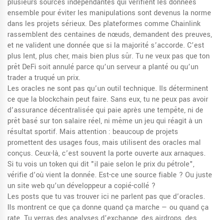
plusieurs sources indépendantes qui vérifient les données
ensemble pour éviter les manipulations
sont devenus la norme
dans les projets sérieux. Des plateformes comme Chainlink
rassemblent des centaines de nœuds, demandent des preuves,
et ne valident une donnée que si la majorité s’accorde. C’est
plus lent, plus cher, mais bien plus sûr. Tu ne veux pas que ton
prêt DeFi soit annulé parce qu’un serveur a planté ou qu’un
trader a truqué un prix.
Les oracles ne sont pas qu’un outil technique. Ils déterminent
ce que la blockchain peut faire. Sans eux, tu ne peux pas avoir
d’assurance décentralisée qui paie après une tempête, ni de
prêt basé sur ton salaire réel, ni même un jeu qui réagit à un
résultat sportif. Mais attention : beaucoup de projets
promettent des usages fous, mais utilisent des oracles mal
conçus. Ceux-là, c’est souvent la porte ouverte aux arnaques.
Si tu vois un token qui dit "il paie selon le prix du pétrole",
vérifie d’où vient la donnée. Est-ce une source fiable ? Ou juste
un site web qu’un développeur a copié-collé ?
Les posts que tu vas trouver ici ne parlent pas que d’oracles.
Ils montrent ce que ça donne quand ça marche — ou quand ça
rate. Tu verras des analyses d’exchange, des airdrops, des