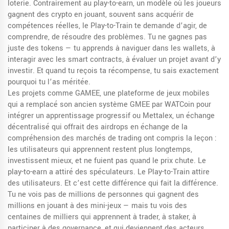
loterie.
Contrairement au
play-to-earn
,
un modèle où les joueurs
gagnent des crypto en jouant, souvent sans acquérir de
compétences réelles
, le Play-to-Train te demande d’agir, de
comprendre, de résoudre des problèmes. Tu ne gagnes pas
juste des tokens — tu apprends à naviguer dans les wallets, à
interagir avec les smart contracts, à évaluer un projet avant d’y
investir. Et quand tu reçois ta récompense, tu sais exactement
pourquoi tu l’as méritée.
Les projets comme
GAMEE
,
une plateforme de jeux mobiles
qui a remplacé son ancien système GMEE par WATCoin pour
intégrer un apprentissage progressif
ou
Mettalex
,
un échange
décentralisé qui offrait des airdrops en échange de la
compréhension des marchés de trading
ont compris la leçon :
les utilisateurs qui apprennent restent plus longtemps,
investissent mieux, et ne fuient pas quand le prix chute. Le
play-to-earn a attiré des spéculateurs. Le Play-to-Train attire
des utilisateurs. Et c’est cette différence qui fait la différence.
Tu ne vois pas de millions de personnes qui gagnent des
millions en jouant à des mini-jeux — mais tu vois des
centaines de milliers qui apprennent à trader, à staker, à
participer à des governance, et qui deviennent des acteurs