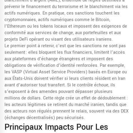
blanchiment d’argent (AML)
,
ensemble de règles destinées à
prévenir le financement du terrorisme et le blanchiment via les
actifs numériques
. En pratique, ces sanctions touchent les
cryptomonnaies
,
actifs numériques comme le Bitcoin,
l’Ethereum ou les tokens locaux
et imposent des exigences de
conformité aux services de change, aux portefeuilles et aux
projets DeFi opérant ou visant des utilisateurs iraniens.
Le premier point à retenir, c’est que les sanctions ne sont pas
seulement : elles bloquent les flux financiers, limitent l’accès
aux plateformes d’échange étrangères et imposent des
obligations de vérification d’identité renforcées. Par exemple,
les VASP (Virtual Asset Service Providers) basés en Europe ou
aux États‑Unis doivent vérifier si leurs clients résident en Iran
avant d’autoriser tout transfert. Si le contrôle échoue, ils
s’exposent à des amendes pouvant dépasser plusieurs
millions de dollars. Cette règle crée un effet de dédoublement :
les acteurs légitimes se retirent du marché iranien, tandis que
des acteurs non régulés prennent le relais, souvent via des DEX
(échanges décentralisés) peu sécurisés.
Principaux Impacts Pour Les