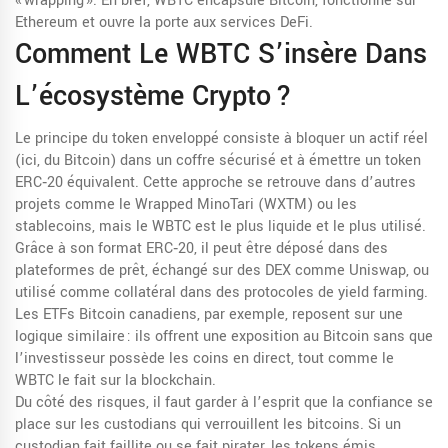
« wrapping ». En bref, WBTC encapsule Bitcoin, fonctionne sur
Ethereum et ouvre la porte aux services DeFi.
Comment Le WBTC S’insère Dans
L’écosystème Crypto ?
Le principe du token enveloppé consiste à bloquer un actif réel
(ici, du Bitcoin) dans un coffre sécurisé et à émettre un token
ERC‑20 équivalent. Cette approche se retrouve dans d’autres
projets comme le Wrapped MinoTari (WXTM) ou les
stablecoins, mais le WBTC est le plus liquide et le plus utilisé.
Grâce à son format ERC‑20, il peut être déposé dans des
plateformes de prêt, échangé sur des DEX comme Uniswap, ou
utilisé comme collatéral dans des protocoles de yield farming.
Les ETFs Bitcoin canadiens, par exemple, reposent sur une
logique similaire : ils offrent une exposition au Bitcoin sans que
l’investisseur possède les coins en direct, tout comme le
WBTC le fait sur la blockchain.
Du côté des risques, il faut garder à l’esprit que la confiance se
place sur les custodians qui verrouillent les bitcoins. Si un
custodian fait faillite ou se fait pirater, les tokens émis