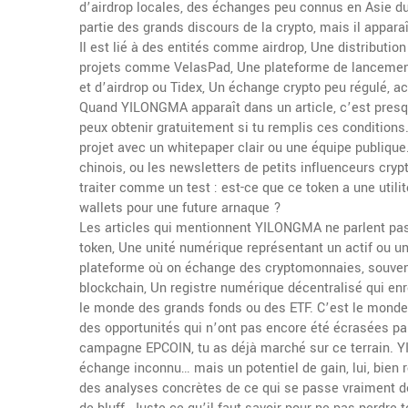
d’airdrop locales, des échanges peu connus en Asie du 
partie des grands discours de la crypto, mais il appara
Il est lié à des entités comme
airdrop
,
Une distribution
projets comme
VelasPad
,
Une plateforme de lancement
et d’airdrop
ou
Tidex
,
Un échange crypto peu régulé, act
Quand YILONGMA apparaît dans un article, c’est presqu
peux obtenir gratuitement si tu remplis ces conditions
projet avec un whitepaper clair ou une équipe publiqu
chinois, ou les newsletters de petits influenceurs crypt
traiter comme un test : est-ce que ce token a une utili
wallets pour une future arnaque ?
Les articles qui mentionnent YILONGMA ne parlent pas
token
,
Une unité numérique représentant un actif ou u
plateforme où on échange des cryptomonnaies, souvent
blockchain
,
Un registre numérique décentralisé qui enr
le monde des grands fonds ou des ETF. C’est le monde 
des opportunités qui n’ont pas encore été écrasées par
campagne EPCOIN, tu as déjà marché sur ce terrain. YI
échange inconnu… mais un potentiel de gain, lui, bien r
des analyses concrètes de ce qui se passe vraiment der