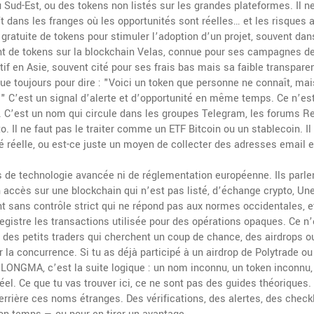
Sud-Est, ou des tokens non listés sur les grandes plateformes. Il ne
ît dans les franges où les opportunités sont réelles… et les risques 
 gratuite de tokens pour stimuler l’adoption d’un projet
, souvent dan
 de tokens sur la blockchain Velas, connue pour ses campagnes de
if en Asie, souvent cité pour ses frais bas mais sa faible transpare
e toujours pour dire : "Voici un token que personne ne connaît, mai
." C’est un signal d’alerte et d’opportunité en même temps. Ce n’es
e. C’est un nom qui circule dans les groupes Telegram, les forums R
o. Il ne faut pas le traiter comme un ETF Bitcoin ou un stablecoin. Il 
té réelle, ou est-ce juste un moyen de collecter des adresses email 
 de technologie avancée ni de réglementation européenne. Ils parle
n accès sur une blockchain
qui n’est pas listé, d’
échange crypto
,
Un
 sans contrôle strict
qui ne répond pas aux normes occidentales, e
egistre les transactions
utilisée pour des opérations opaques. Ce n’
des petits traders qui cherchent un coup de chance, des airdrops ou
 la concurrence. Si tu as déjà participé à un airdrop de Polytrade ou
LONGMA, c’est la suite logique : un nom inconnu, un token inconnu,
éel. Ce que tu vas trouver ici, ce ne sont pas des guides théoriques.
rière ces noms étranges. Des vérifications, des alertes, des checkl