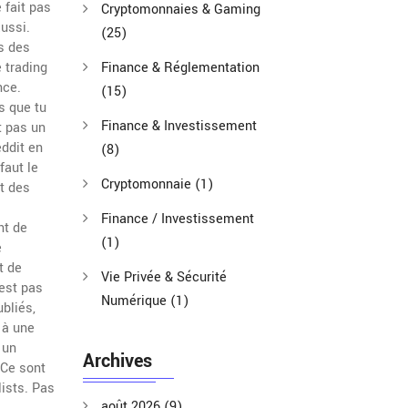
 fait pas
Cryptomonnaies & Gaming
aussi.
(25)
s des
 trading
Finance & Réglementation
nce
.
(15)
s que tu
Finance & Investissement
t pas un
eddit en
(8)
faut le
Cryptomonnaie
(1)
et des
Finance / Investissement
nt de
(1)
e
t de
Vie Privée & Sécurité
est pas
Numérique
(1)
bliés,
 à une
 un
Archives
 Ce sont
ists. Pas
août 2026
(9)