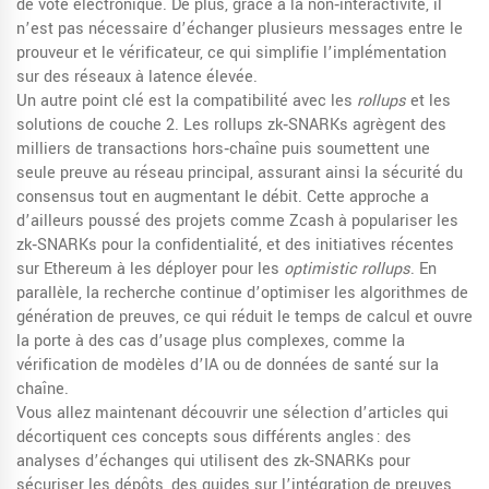
de vote électronique. De plus, grâce à la non‑interactivité, il
n’est pas nécessaire d’échanger plusieurs messages entre le
prouveur et le vérificateur, ce qui simplifie l’implémentation
sur des réseaux à latence élevée.
Un autre point clé est la compatibilité avec les
rollups
et les
solutions de couche 2. Les rollups zk‑SNARKs agrègent des
milliers de transactions hors‑chaîne puis soumettent une
seule preuve au réseau principal, assurant ainsi la sécurité du
consensus tout en augmentant le débit. Cette approche a
d’ailleurs poussé des projets comme Zcash à populariser les
zk‑SNARKs pour la confidentialité, et des initiatives récentes
sur Ethereum à les déployer pour les
optimistic rollups
. En
parallèle, la recherche continue d’optimiser les algorithmes de
génération de preuves, ce qui réduit le temps de calcul et ouvre
la porte à des cas d’usage plus complexes, comme la
vérification de modèles d’IA ou de données de santé sur la
chaîne.
Vous allez maintenant découvrir une sélection d’articles qui
décortiquent ces concepts sous différents angles : des
analyses d’échanges qui utilisent des zk‑SNARKs pour
sécuriser les dépôts, des guides sur l’intégration de preuves