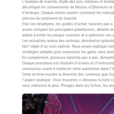
L'
analyse de marché
,
étude des prix, volumes et ten
décortiqué les mouvements de Bitcoin, d’Ethereum et de
d’airdrops. Chaque article montre comment les indica
précise du sentiment du marché.
Pour les néophytes, les
guides d'achat
,
tutoriels pas à
avons comparé les principales plateformes, détaillé le
aident à éviter les pièges courants et à optimiser vos
Les actualités autour des
airdrops
,
distribution gratui
fait l’objet d’un suivi spécial. Nous avons expliqué co
stratégies adopter pour maximiser les gains sans prend
En complément, plusieurs
tutoriels pas à pas
,
démystif
Chaque procédure est illustrée d’écrans et d’instructi
ressources visent à renforcer votre autonomie dans l
Cette archive montre la diversité des contenus que Cry
l’aspect pratique. Vous trouverez ci‑dessous la liste c
vous intéresse le plus. Plongez dans les fiches, les ana