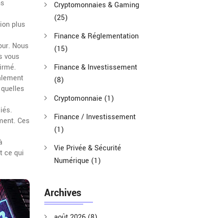
ns
Cryptomonnaies & Gaming
(25)
ion plus
Finance & Réglementation
our. Nous
(15)
es vous
irmé.
Finance & Investissement
alement
(8)
 quelles
Cryptomonnaie
(1)
iés.
Finance / Investissement
ement. Ces
(1)
à
Vie Privée & Sécurité
t ce qui
Numérique
(1)
Archives
août 2026
(8)