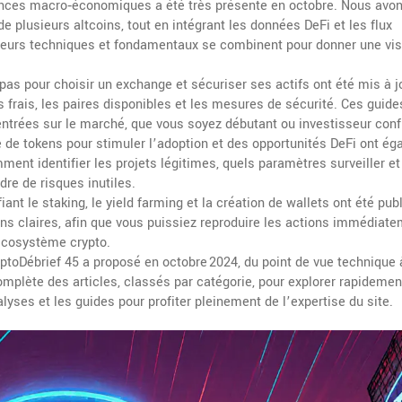
dances macro‑économiques
a été très présente en octobre. Nous avo
 plusieurs altcoins, tout en intégrant les données DeFi et les flux
teurs techniques et fondamentaux se combinent pour donner une vis
 pas pour choisir un exchange et sécuriser ses actifs
ont été mis à j
s frais, les paires disponibles et les mesures de sécurité. Ces guid
 entrées sur le marché, que vous soyez débutant ou investisseur conf
te de tokens pour stimuler l’adoption
et des opportunités DeFi ont ég
mment identifier les projets légitimes, quels paramètres surveiller et
re de risques inutiles.
iant le staking, le yield farming et la création de wallets
ont été publ
ons claires, afin que vous puissiez reproduire les actions immédiat
’écosystème crypto.
ptoDébrief 45 a proposé en octobre 2024, du point de vue technique 
omplète des articles, classés par catégorie, pour explorer rapidemen
lyses et les guides pour profiter pleinement de l’expertise du site.