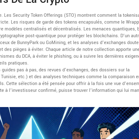
se. Les Security Token Offerings (STO) montrent comment la tokenis
 stricte. Les risques de garde des tokens encapsulés, comme le Wrap
tre modèles centralisés et décentralisés. Les menaces quantiques, 
ryptographie post‑quantique pour protéger les blockchains. D’un autr
e ceux de BunnyPark ou GoMining, et les analyses d’exchanges dout
t des pièges à éviter. Chaque article de notre collection apporte un
ismes du DCA, à éviter le phishing, ou à suivre les dernières exige
ils pratiques.
s guides pas à pas, des revues d’exchanges, des dossiers sur la
, Tunisie, etc.) et des analyses techniques comme la comparaison e
s. Cette sélection a été pensée pour offrir à la fois une vue d’ense
te à l’investisseur confirmé, puisse trouver l’information qui lui ma