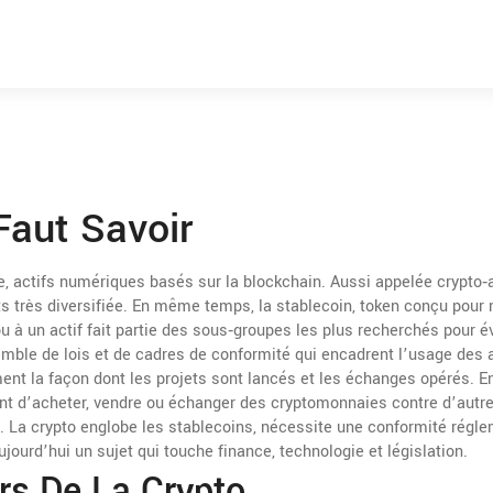
 Faut Savoir
e, actifs numériques basés sur la blockchain
. Aussi appelée
crypto‑a
s très diversifiée. En même temps, la
stablecoin
,
token conçu pour 
u à un actif
fait partie des sous‑groupes les plus recherchés pour év
mble de lois et de cadres de conformité qui encadrent l’usage des a
ent la façon dont les projets sont lancés et les échanges opérés. En
ent d’acheter, vendre ou échanger des cryptomonnaies contre d’autr
hé. La crypto englobe les stablecoins, nécessite une conformité régl
jourd’hui un sujet qui touche finance, technologie et législation.
s De La Crypto