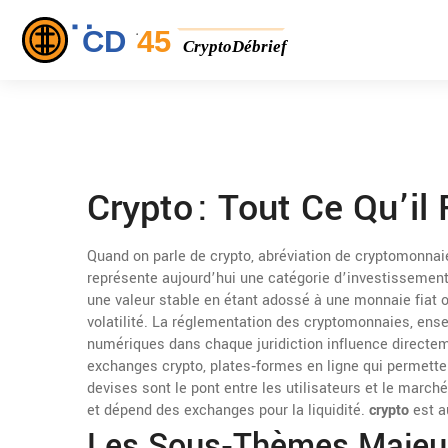
Crypto : Tout Ce Qu’il
Quand on parle de
crypto
,
abréviation de cryptomonnai
représente aujourd’hui une catégorie d’investissement
une valeur stable en étant adossé à une monnaie fiat o
volatilité. La
réglementation des cryptomonnaies
,
ense
numériques dans chaque juridiction
influence directem
exchanges crypto
,
plates‑formes en ligne qui permett
devises
sont le pont entre les utilisateurs et le marc
et dépend des exchanges pour la liquidité.
crypto
est au
Les Sous‑thèmes Majeur