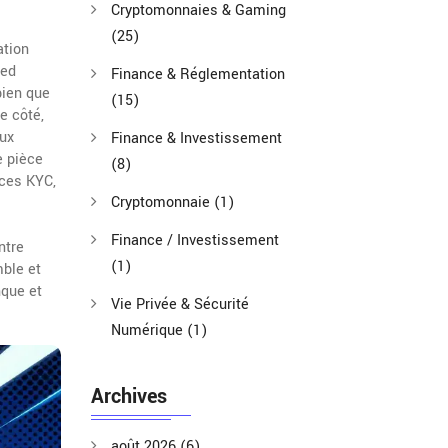
Cryptomonnaies & Gaming
(25)
ation
ped
Finance & Réglementation
bien que
(15)
e côté,
eux
Finance & Investissement
e pièce
(8)
nces KYC,
Cryptomonnaie
(1)
Finance / Investissement
ntre
(1)
mble et
nque et
Vie Privée & Sécurité
Numérique
(1)
Archives
août 2026
(6)