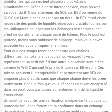
plateformes qui connectent plusieurs blockchains
simultanément
. Grâce à cette interconnexion, vous pouvez
swapper du BTC sur Ethereum, du SOL sur BSC ou même du
GLDX sur Mantle sans passer par un tiers. Un DEX multi‑chain
nécessite des
pools de liquidité
,
réservoirs d’actifs fournis par
les utilisateurs pour assurer les échanges instantanés
, car
c’est ce qui alimente chaque paire de tokens. Plus le pool est
profond, moins vous subissez de slippage, mais vous devez
accepter le risque d’impermanent loss.
Pour que ces swaps fonctionnent entre des chaînes
différentes, les
tokens encapsulés
,
ou wrapped tokens,
représentent un actif natif d’une autre blockchain
sont créés,
comme le WBTC qui suit le prix du Bitcoin sur Ethereum. Ces
tokens assurent l’interopérabilité et permettent aux DEX de
proposer plus d’actifs sans que chaque chaîne doive les créer
nativement. Chaque fois que vous déposez un token encapsulé
dans un pool, vous participez au renforcement de la liquidité
cross‑chain.
Un
audit de sécurité
,
une vérification indépendante du code du
protocole
influence fortement la confiance dans un échange
décentralisé. Les projets qui passent un audit complet, comme