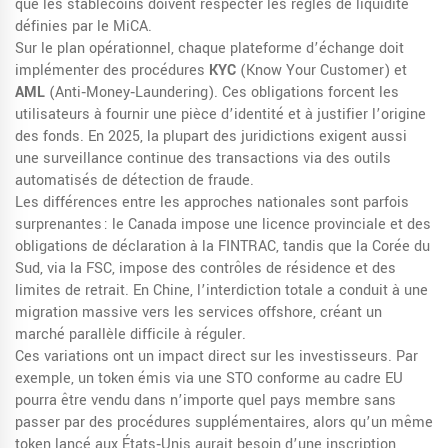
que les stablecoins doivent respecter les règles de liquidité
définies par le MiCA.
Sur le plan opérationnel, chaque plateforme d’échange doit
implémenter des procédures
KYC
(Know Your Customer) et
AML
(Anti‑Money‑Laundering). Ces obligations forcent les
utilisateurs à fournir une pièce d’identité et à justifier l’origine
des fonds. En 2025, la plupart des juridictions exigent aussi
une surveillance continue des transactions via des outils
automatisés de détection de fraude.
Les différences entre les approches nationales sont parfois
surprenantes : le Canada impose une licence provinciale et des
obligations de déclaration à la FINTRAC, tandis que la Corée du
Sud, via la FSC, impose des contrôles de résidence et des
limites de retrait. En Chine, l’interdiction totale a conduit à une
migration massive vers les services offshore, créant un
marché parallèle difficile à réguler.
Ces variations ont un impact direct sur les investisseurs. Par
exemple, un token émis via une STO conforme au cadre EU
pourra être vendu dans n’importe quel pays membre sans
passer par des procédures supplémentaires, alors qu’un même
token lancé aux États‑Unis aurait besoin d’une inscription