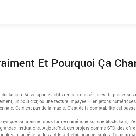
raiment Et Pourquoi Ça Cha
 blockchain
. Aussi appelé
actifs réels tokenisés
, c'est le processus 
ent, un bout d'or, ou une facture impayée — en jetons numériques
onnaie.
Ce n'est pas de la magie. C'est de la comptabilité qui passe
if physique ou financier sous forme numérique sur une blockchain
, n'
grandes institutions. Aujourd'hui, des projets comme
STO
,
des offre
iculiers d'accéder à des actifs autrefois inaccessibles. Tu peux ma