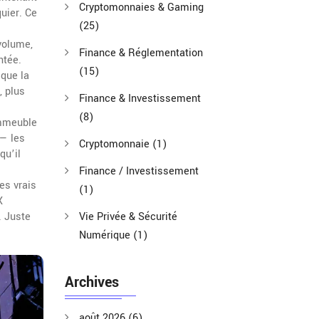
Cryptomonnaies & Gaming
uier. Ce
(25)
volume,
Finance & Réglementation
ntée.
(15)
que la
, plus
Finance & Investissement
(8)
immeuble
 — les
Cryptomonnaie
(1)
qu’il
Finance / Investissement
es vrais
(1)
X
. Juste
Vie Privée & Sécurité
Numérique
(1)
Archives
août 2026
(6)