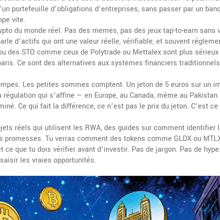
n portefeuille d’obligations d’entreprises, sans passer par un banq
ppe vite.
crypto du monde réel. Pas des memes, pas des jeux tap-to-earn sans 
le d’actifs qui ont une valeur réelle, vérifiable, et souvent régleme
ou des STO comme ceux de Polytrade ou Mettalex sont plus sérieux 
paris. Ce sont des alternatives aux systèmes financiers traditionnels
e trompes. Les petites sommes comptent. Un jeton de 5 euros sur un 
 la régulation qui s’affine — en Europe, au Canada, même au Pakistan
né. Ce qui fait la différence, ce n’est pas le prix du jeton. C’est ce 
jets réels qui utilisent les RWA, des guides sur comment identifier l
usses promesses. Tu verras comment des tokens comme GLDX ou MTL
t ce que tu dois vérifier avant d’investir. Pas de jargon. Pas de hype
 saisir les vraies opportunités.